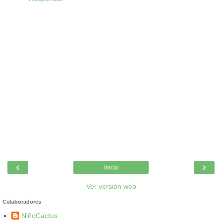
‹
›
Inicio
Ver versión web
Colaboradores
NiñoCactus